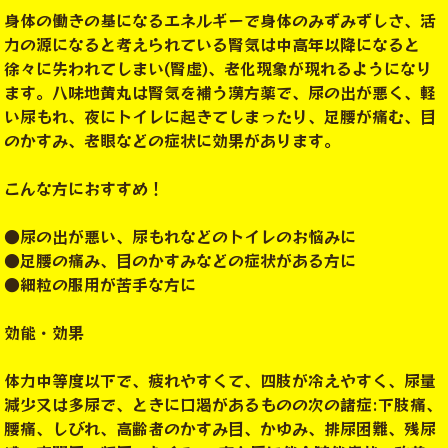
身体の働きの基になるエネルギーで身体のみずみずしさ、活
力の源になると考えられている腎気は中高年以降になると
徐々に失われてしまい(腎虚)、老化現象が現れるようになり
ます。八味地黄丸は腎気を補う漢方薬で、尿の出が悪く、軽
い尿もれ、夜にトイレに起きてしまったり、足腰が痛む、目
のかすみ、老眼などの症状に効果があります。
こんな方におすすめ！
●尿の出が悪い、尿もれなどのトイレのお悩みに
●足腰の痛み、目のかすみなどの症状がある方に
●細粒の服用が苦手な方に
効能・効果
体力中等度以下で、疲れやすくて、四肢が冷えやすく、尿量
減少又は多尿で、ときに口渇があるものの次の諸症:下肢痛、
腰痛、しびれ、高齢者のかすみ目、かゆみ、排尿困難、残尿