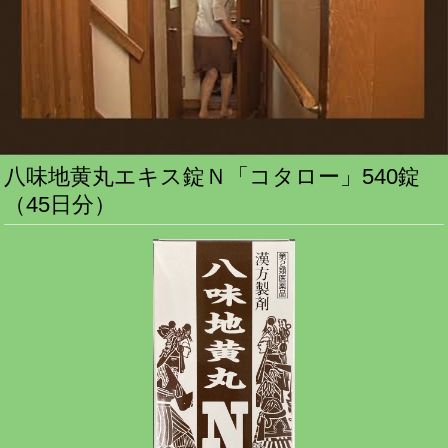
八味地黄丸エキス錠Ｎ「コタロー」540錠
（45日分）