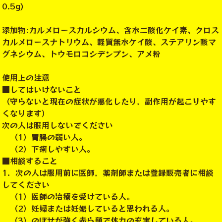
0.5g)
添加物:カルメロースカルシウム、含水二酸化ケイ素、クロス
カルメロースナトリウム、軽質無水ケイ酸、ステアリン酸マ
グネシウム、トウモロコシデンプン、アメ粉
使用上の注意
■してはいけないこと
（守らないと現在の症状が悪化したり，副作用が起こりやす
くなります）
次の人は服用しないでください
（1）胃腸の弱い人。
（2）下痢しやすい人。
■相談すること
1．次の人は服用前に医師，薬剤師または登録販売者に相談
してください
（1）医師の治療を受けている人。
（2）妊婦または妊娠していると思われる人。
（3）のぼせが強く赤ら顔で体力の充実している人。