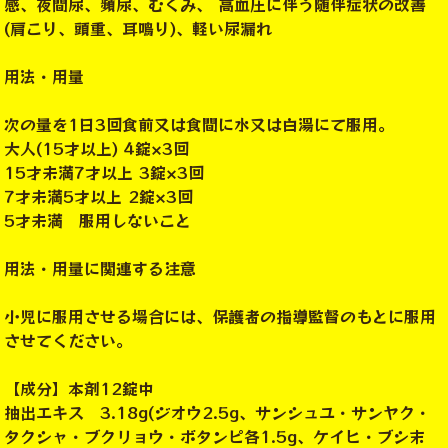
感、夜間尿、頻尿、むくみ、 高血圧に伴う随伴症状の改善
(肩こり、頭重、耳鳴り)、軽い尿漏れ
用法・用量
次の量を1日3回食前又は食間に水又は白湯にて服用。
大人(15才以上) 4錠×3回
15才未満7才以上 3錠×3回
7才未満5才以上 2錠×3回
5才未満 服用しないこと
用法・用量に関連する注意
小児に服用させる場合には、保護者の指導監督のもとに服用
させてください。
【成分】本剤12錠中
抽出エキス 3.18g(ジオウ2.5g、サンシュユ・サンヤク・
タクシャ・ブクリョウ・ボタンピ各1.5g、ケイヒ・ブシ末