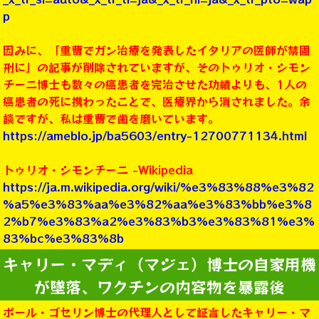
p
因みに、「重曹でガン治療を発表したイタリアの医師が禁固
刑に」の記事が削除されていますが、そのトゥリオ・シモン
チーニ博士も数々の癌患者を完治させた功績よりも、1人の
癌患者の死に携わったことで、医療界から消されました。余
談ですが、私は重曹で歯を磨いています。
https://ameblo.jp/ba5603/entry-12700771134.html
トゥリオ・シモンチーニ -Wikipedia
https://ja.m.wikipedia.org/wiki/%e3%83%88%e3%82
%a5%e3%83%aa%e3%82%aa%e3%83%bb%e3%8
2%b7%e3%83%a2%e3%83%b3%e3%83%81%e3%
83%bc%e3%83%8b
キャリー・マディ（マジェ）博士の自家用機
が墜落、ワクチンの内容物を暴露後
ポール・ゴセリン博士の代理人として証言したキャリー・マ