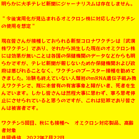
明らかに大手テレビ新聞にジャーナリズムは存在しません。
＂今後実用化が見込まれるオミクロン株に対応したワクチン
の使用を想定＂
現在皆さんが接種しておられる新型コロナワクチンは「武漢
株ワクチン」であり、それから派生した現在のオミクロン株
には効果が無いことは各国の保健機関のデータなどからも明
らかですが、テレビ新聞が報じないためか保健機関および政
府は悪びれることなく、ワクチンのブースター接種を勧めて
きました。治験も終えていない人類初のmRNA遺伝子組み換
えワクチンで、既に未曾有の有害事象と障がい者、死者を生
んでいます。しかし皆さんは然程大事に思わず、寧ろ思考停
止にさせられていると思うのですが、これは犯罪であり皆さ
んは被害者です。
ワクチン5回目、秋にも接種へ オミクロン対応製品、高齢
者対象
共同通信 2022年7月22日