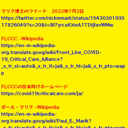
マリク博士のツイート 2022年7月2日
https://twitter.com/nickmmark/status/15430301935
17826049?s=20&t=Bl7yrcaKHeA1TDfjIevWMw
FLCCC -Wikipedia
https://en-m-wikipedia-
org.translate.goog/wiki/Front_Line_COVID-
19_Critical_Care_Alliance?
_x_tr_sl=auto&_x_tr_tl=ja&_x_tr_hl=ja&_x_tr_pto=wap
p
FLCCCの日本向けホームページ
https://covid19criticalcare.com/ja/
ポール・マリク -Wikipedia
https://en-m-wikipedia-
org.translate.goog/wiki/Paul_E._Marik?
_x_tr_sl=auto&_x_tr_tl=ja&_x_tr_hl=ja&_x_tr_pto=wap