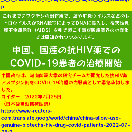
p
これまでにワクチンの副作用で、癌や肝炎ウイルスなどのレ
トロウイルスがRNA転写によってDNAに侵入し、後天性免
疫不全症候群（AIDS）を引き起こす事が医療業界の水面化
では周知されつつあります。
中国、国産の抗HIV薬での
COVID-19患者の治療開始
中国政府は、河南師範大学の研究チームが開発した抗HIV薬
アズブジン錠をCOVID-19治療の内服薬として緊急承認しま
した。
ロイター 2022年7月25日
（日本語自動機械翻訳）
https://www-reuters-
com.translate.goog/world/china/china-allow-use-
genuine-biotechs-hiv-drug-covid-patients-2022-07-
25/?