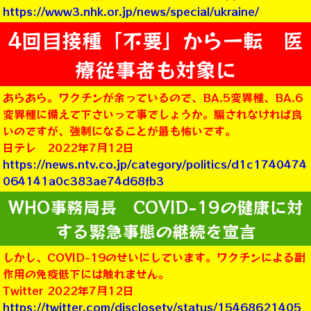
https://www3.nhk.or.jp/news/special/ukraine/
4回目接種「不要」から一転 医
療従事者も対象に
あらあら。ワクチンが余っているので、BA.5変異種、BA.6
変異種に備えて下さいって事でしょうか。騙されなければ良
いのですが、強制になることが最も怖いです。
日テレ 2022年7月12日
https://news.ntv.co.jp/category/politics/d1c1740474
064141a0c383ae74d68fb3
WHO事務局長 COVID-19の健康に対
する緊急事態の継続を宣言
しかし、COVID-19のせいにしています。ワクチンによる副
作用の免疫低下には触れません。
Twitter 2022年7月12日
https://twitter.com/disclosetv/status/15468621405