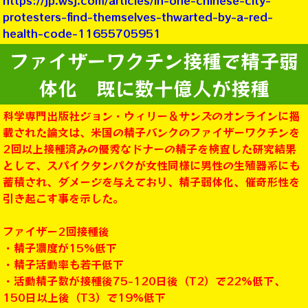
https://jp.wsj.com/articles/in-one-chinese-city-
protesters-find-themselves-thwarted-by-a-red-
health-code-11655705951
ファイザーワクチン接種で精子弱
体化 既に数十億人が接種
科学専門出版社ジョン・ウィリー＆サンズのオンラインに掲
載された論文は、米国の精子バンクのファイザーワクチンを
2回以上接種済みの優秀なドナーの精子を検査した研究結果
として、スパイクタンパクが女性同様に男性の生殖器系にも
蓄積され、ダメージを与えており、精子弱体化、催奇形性を
引き起こす事を示した。
ファイザー2回接種後
・精子濃度が15%低下
・精子活動率も若干低下
・活動精子数が接種後75-120日後（T2）で22%低下、
150日以上後（T3）で19%低下