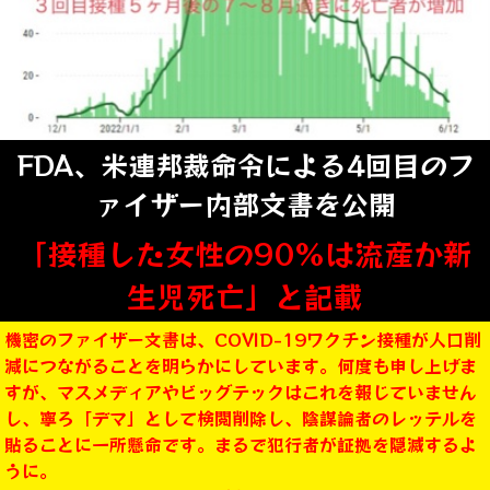
FDA、米連邦裁命令による4回目のフ
ァイザー内部文書を公開
「接種した女性の90%は流産か新
生児死亡」と記載
機密のファイザー文書は、COVID-19ワクチン接種が人口削
減につながることを明らかにしています。何度も申し上げま
すが、マスメディアやビッグテックはこれを報じていません
し、寧ろ「デマ」として検閲削除し、陰謀論者のレッテルを
貼ることに一所懸命です。まるで犯行者が証拠を隠滅するよ
うに。