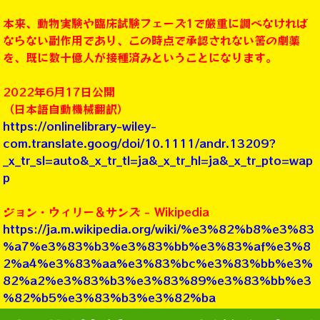
本来、動物実験や臨床試験フェーズ1で厳重に調べなければ
ならない副作用であり、この時点で承認されない筈の劇薬
を、既に数十億人が接種済みということになります。
2022年6月17日公開
（日本語自動機械翻訳）
https://onlinelibrary-wiley-
com.translate.goog/doi/10.1111/andr.13209?
_x_tr_sl=auto&_x_tr_tl=ja&_x_tr_hl=ja&_x_tr_pto=wap
p
ジョン・ウィリー＆サンズ - Wikipedia
https://ja.m.wikipedia.org/wiki/%e3%82%b8%e3%83
%a7%e3%83%b3%e3%83%bb%e3%83%af%e3%8
2%a4%e3%83%aa%e3%83%bc%e3%83%bb%e3%
82%a2%e3%83%b3%e3%83%89%e3%83%bb%e3
%82%b5%e3%83%b3%e3%82%ba