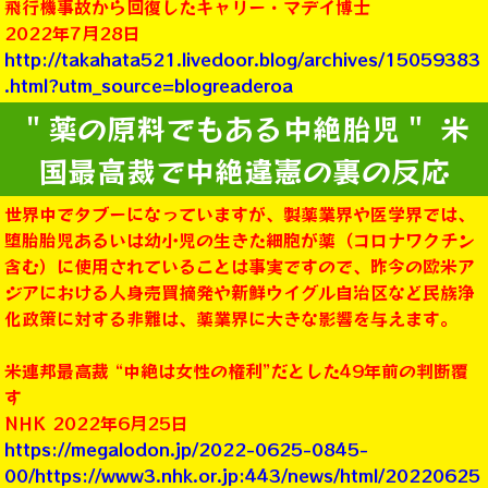
飛行機事故から回復したキャリー・マデイ博士
2022年7月28日
http://takahata521.livedoor.blog/archives/15059383
.html?utm_source=blogreaderoa
＂薬の原料でもある中絶胎児＂ 米
国最高裁で中絶違憲の裏の反応
世界中でタブーになっていますが、製薬業界や医学界では、
堕胎胎児あるいは幼小児の生きた細胞が薬（コロナワクチン
含む）に使用されていることは事実ですので、昨今の欧米ア
ジアにおける人身売買摘発や新鮮ウイグル自治区など民族浄
化政策に対する非難は、薬業界に大きな影響を与えます。
米連邦最高裁 “中絶は女性の権利”だとした49年前の判断覆
す
NHK 2022年6月25日
https://megalodon.jp/2022-0625-0845-
00/https://www3.nhk.or.jp:443/news/html/20220625