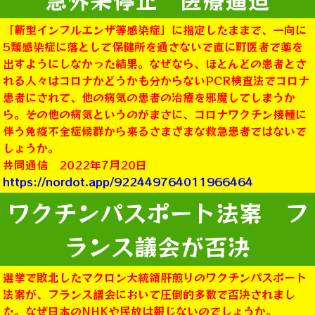
「新型インフルエンザ等感染症」に指定したままで、一向に
5類感染症に落として保健所を通さないで直に町医者で薬を
出すようにしなかった結果。なぜなら、ほとんどの患者とさ
れる人々はコロナかどうかも分からないPCR検査法でコロナ
患者にされて、他の病気の患者の治療を邪魔してしまうか
ら。その他の病気というのがまさに、コロナワクチン接種に
伴う免疫不全症候群から来るさまざまな救急患者ではないで
しょうか。
共同通信 2022年7月20日
https://nordot.app/922449764011966464
ワクチンパスポート法案 フ
ランス議会が否決
選挙で敗北したマクロン大統領肝煎りのワクチンパスポート
法案が、フランス議会において圧倒的多数で否決されまし
た。なぜ日本のNHKや民放は報じないのでしょうか。