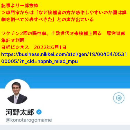
記事より一部抜粋
＞専門家からは「なぜ接種者の方が感染しやすいのか国は詳
細を調べて公表すべきだ」との声が出ている
ワクチン2回の陽性率、半数世代で未接種上回る 厚労省再
集計で判明
日経ビジネス 2022年6月1日
https://business.nikkei.com/atcl/gen/19/00454/0531
00005/?n_cid=nbpnb_mled_mpu