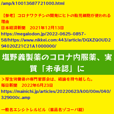
/amp/k10013687721000.html
【参考】コロナワクチンの開発にヒトの胎児細胞が使われる
理由
日本経済新聞 2021年12月13日
https://megalodon.jp/2022-0625-0857-
58/https://www.nikkei.com:443/article/DGXZQOUD2
94020Z21C21A1000000/
塩野義製薬のコロナ内服薬、実
質「未承認」に
＞厚生労働省の専門家部会は、結論を持ち越した。
毎日新聞 2022年6月23日
https://mainichi.jp/articles/20220623/k00/00m/040/
329000c.amp
一般名エンシトレルビル（薬品名ゾコーバ錠）