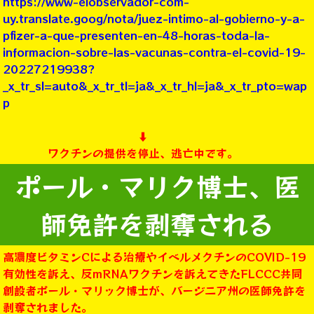
https://www-elobservador-com-
uy.translate.goog/nota/juez-intimo-al-gobierno-y-a-
pfizer-a-que-presenten-en-48-horas-toda-la-
informacion-sobre-las-vacunas-contra-el-covid-19-
20227219938?
_x_tr_sl=auto&_x_tr_tl=ja&_x_tr_hl=ja&_x_tr_pto=wap
p
⬇︎
ワクチンの提供を停止、逃亡中です。
ポール・マリク博士、医
師免許を剥奪される
高濃度ビタミンCによる治療やイベルメクチンのCOVID-19
有効性を訴え、反mRNAワクチンを訴えてきたFLCCC共同
創設者ポール・マリック博士が、バージニア州の医師免許を
剥奪されました。