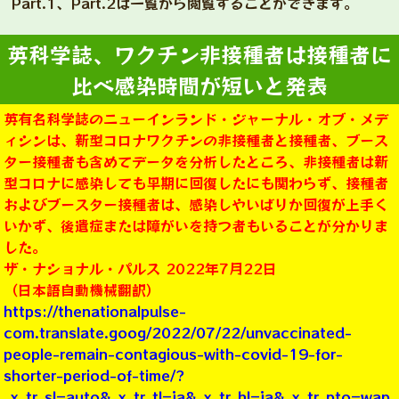
Part.1、Part.2は一覧から閲覧することができます。
英科学誌、ワクチン非接種者は接種者に
比べ感染時間が短いと発表
英有名科学誌のニューインランド・ジャーナル・オブ・メデ
ィシンは、新型コロナワクチンの非接種者と接種者、ブース
ター接種者も含めてデータを分析したところ、非接種者は新
型コロナに感染しても早期に回復したにも関わらず、接種者
およびブースター接種者は、感染しやいばりか回復が上手く
いかず、後遺症または障がいを持つ者もいることが分かりま
した。
ザ・ナショナル・パルス 2022年7月22日
（日本語自動機械翻訳）
https://thenationalpulse-
com.translate.goog/2022/07/22/unvaccinated-
people-remain-contagious-with-covid-19-for-
shorter-period-of-time/?
_x_tr_sl=auto&_x_tr_tl=ja&_x_tr_hl=ja&_x_tr_pto=wap