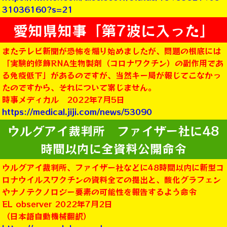
31036160?s=21
愛知県知事「第7波に入った」
またテレビ新聞が恐怖を煽り始めましたが、問題の根底には
「実験的修飾RNA生物製剤（コロナワクチン）の副作用であ
る免疫低下」があるのですが、当然キー局が報じてこなかっ
たのですから、それについて案じません。
時事メディカル 2022年7月5日
https://medical.jiji.com/news/53090
ウルグアイ裁判所 ファイザー社に48
時間以内に全資料公開命令
ウルグアイ裁判所、ファイザー社などに48時間以内に新型コ
ロナウイルスワクチンの資料全ての提出と、酸化グラフェン
やナノテクノロジー要素の可能性を報告するよう命令
EL observer 2022年7月2日
（日本語自動機械翻訳）