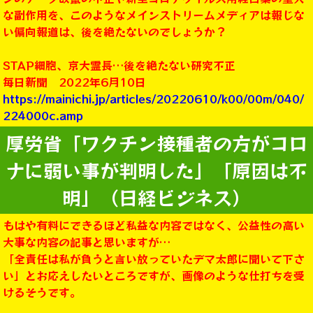
な副作用を、このようなメインストリームメディアは報じな
い偏向報道は、後を絶たないのでしょうか？
STAP細胞、京大霊長…後を絶たない研究不正
毎日新聞 2022年6月10日
https://mainichi.jp/articles/20220610/k00/00m/040/
224000c.amp
厚労省「ワクチン接種者の方がコロ
ナに弱い事が判明した」「原因は不
明」（日経ビジネス）
もはや有料にできるほど私益な内容ではなく、公益性の高い
大事な内容の記事と思いますが…
「全責任は私が負うと言い放っていたデマ太郎に聞いて下さ
い」とお応えしたいところですが、画像のような仕打ちを受
けるそうです。