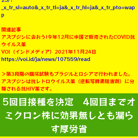
_x_tr_sl=auto&_x_tr_tl=ja&_x_tr_hl=ja&_x_tr_pto=wap
p
関連記事
アズブジンに会おう!今年12月に中国で販売されたCOVID抗
ウイルス薬
VOI（インドメディア）2021年11月24日
https://voi.id/ja/news/107559/read
＞第3段階の臨床試験もブラジルとロシアで行われました。
アズブジンは抗レトロウイルス薬（逆転写酵素阻害剤）に分
類される抗HIV薬です。
5回目接種を決定 4回目までオ
ミクロン株に効果無しとも漏ら
す厚労省