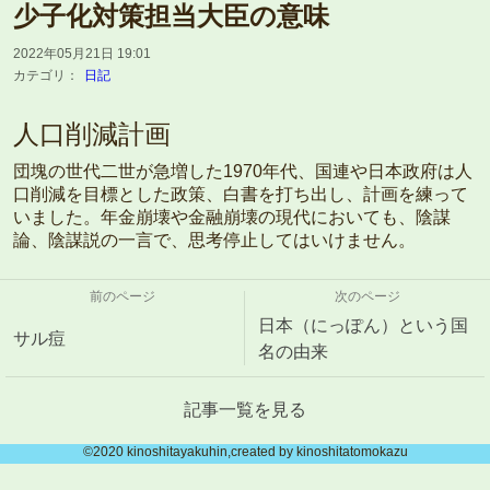
少子化対策担当大臣の意味
2022年05月21日 19:01
カテゴリ：
日記
人口削減計画
団塊の世代二世が急増した1970年代、国連や日本政府は人
口削減を目標とした政策、白書を打ち出し、計画を練って
いました。年金崩壊や金融崩壊の現代においても、陰謀
論、陰謀説の一言で、思考停止してはいけません。
前のページ
次のページ
日本（にっぽん）という国
サル痘
名の由来
記事一覧を見る
©️2020 kinoshitayakuhin,created by kinoshitatomokazu